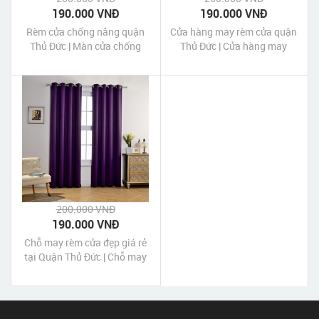
190.000 VNĐ
190.000 VNĐ
Rèm cửa chống nắng quận
Cửa hàng may rèm cửa quận
Thủ Đức | Màn cửa chống
Thủ Đức | Cửa hàng may
nắng quận Thủ Đức Tp HCM
màn cửa quận Thủ Đức Tp
HCM
200.000 VNĐ
190.000 VNĐ
Chỗ may rèm cửa đẹp giá rẻ
tại Quận Thủ Đức | Chỗ may
màn cửa đẹp giá rẻ tại Quận
Thủ Đức Tp HCM