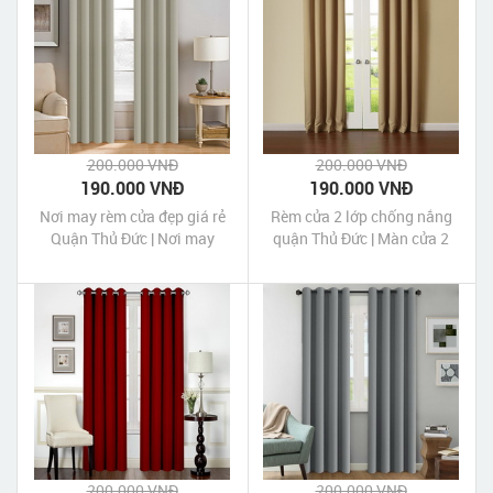
200.000 VNĐ
200.000 VNĐ
190.000 VNĐ
190.000 VNĐ
Nơi may rèm cửa đẹp giá rẻ
Rèm cửa 2 lớp chống nắng
Quận Thủ Đức | Nơi may
quận Thủ Đức | Màn cửa 2
màn cửa đẹp giá rẻ Quận
lớp chống nắng quận Thủ
Thủ Đức Tp HCM
Đức Tp HCM
200.000 VNĐ
200.000 VNĐ