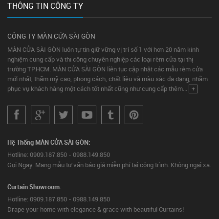
THÔNG TIN CÔNG TY
CÔNG TY MÀN CỬA SÀI GÒN
MÀN CỬA SÀI GÒN luôn tự tin giữ vững vị trí số 1 với hơn 20 năm kinh
nghiệm cung cấp và thi công chuyên nghiệp các loại rèm cửa tại thị
trường TP.HCM. MÀN CỬA SÀI GÒN liên tục cập nhật các mẫu rèm cửa
mới nhất, thẩm mỹ cao, phong cách, chất liệu và màu sắc đa dạng, nhằm
phục vụ khách hàng một cách tốt nhất cũng như cung cấp thêm...
+
Hệ Thống MÀN CỬA SÀI GÒN:
Hotline: 0909.187.850 - 0988.149.850
Gọi Ngay: Mang mẫu tư vấn báo giá miễn phí tại công trình. Không ngại xa.
Curtain Showroom:
Hotline: 0909.187.850 - 0988.149.850
Drape your home with elegance & grace with beautiful Curtains!