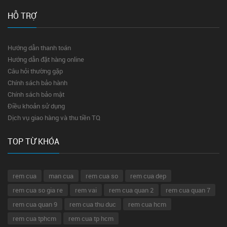
HỖ TRỢ
Hướng dẫn thanh toán
Hướng dẫn đặt hàng online
Câu hỏi thường gặp
Chính sách bảo hành
Chính sách bảo mật
Điều khoản sử dụng
Dịch vụ giao hàng và thu tiền TQ
TOP TỪ KHÓA
rem cua
man cua
rem cua so
rem cua dep
rem cua so gia re
rem vai
rem cua quan 2
rem cua quan 7
rem cua quan 9
rem cua thu duc
rem cua hcm
rem cua tphcm
rem cua tp hcm