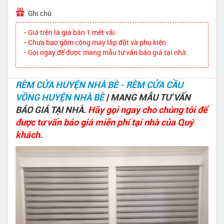
Ghi chú
- Giá trên là giá bán 1 mét vải.
- Chưa bao gồm công may lắp đặt và phụ kiện.
- Gọi ngay để được mang mẫu tư vấn báo giá tại nhà.
RÈM CỬA HUYỆN NHÀ BÈ - RÈM CỬA CẦU
VỒNG HUYỆN NHÀ BÈ
| MANG MẪU TƯ VẤN
BÁO GIÁ TẠI NHÀ.
Hãy gọi ngay cho chúng tôi để
được tư vấn báo giá miễn phí tại nhà của Quý
khách.