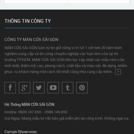
HCM
THÔNG TIN CÔNG TY
CÔNG TY MÀN CỬA SÀI GÒN
MÀN CỬA SÀI GÒN luôn tự tin giữ vững vị trí số 1 với hơn 20 năm kinh
nghiệm cung cấp và thi công chuyên nghiệp các loại rèm cửa tại thị
trường TP.HCM. MÀN CỬA SÀI GÒN liên tục cập nhật các mẫu rèm cửa
mới nhất, thẩm mỹ cao, phong cách, chất liệu và màu sắc đa dạng, nhằm
phục vụ khách hàng một cách tốt nhất cũng như cung cấp thêm...
+
Hệ Thống MÀN CỬA SÀI GÒN:
Hotline: 0909.187.850 - 0988.149.850
Gọi Ngay: Mang mẫu tư vấn báo giá miễn phí tại công trình. Không ngại xa.
Curtain Showroom: