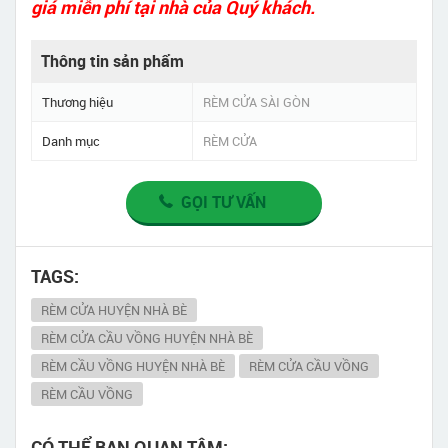
giá miễn phí tại nhà của Quý khách.
Thông tin sản phẩm
Thương hiệu
RÈM CỬA SÀI GÒN
Danh mục
RÈM CỬA
GỌI TƯ VẤN
TAGS:
RÈM CỬA HUYỆN NHÀ BÈ
RÈM CỬA CẦU VỒNG HUYỆN NHÀ BÈ
RÈM CẦU VỒNG HUYỆN NHÀ BÈ
RÈM CỬA CẦU VỒNG
RÈM CẦU VỒNG
CÓ THỂ BẠN QUAN TÂM: