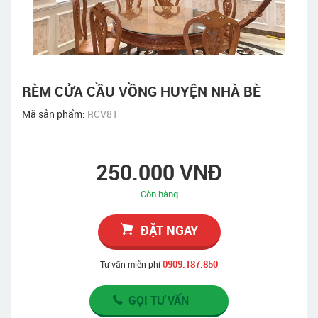
RÈM CỬA CẦU VỒNG HUYỆN NHÀ BÈ
Mã sản phẩm:
RCV81
250.000 VNĐ
Còn hàng
ĐẶT NGAY
0909.187.850
Tư vấn miễn phí
GỌI TƯ VẤN