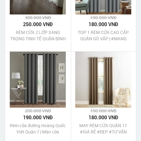
300.000 VNĐ
190.000 VNĐ
250.000 VNĐ
180.000 VNĐ
RÈM CỬA 2 LỚP SANG
TOP 1 RÈM CỬA CAO CẤP
TRỌNG TINH TẾ QUẬN BÌNH
QUẬN GÒ VẤP | #MANG
TÂN
MẪU TƯ VẤN BÁO GIÁ TẠI
NHÀ
200.000 VNĐ
190.000 VNĐ
190.000 VNĐ
180.000 VNĐ
Rèm cửa đường Hoàng Quốc
MAY RÈM CỬA QUẬN 11
Việt Quận 7 | Màn cửa
#GIÁ RẺ #ĐẸP #TƯ VẤN
Hoàng Quốc Việt Quận 7 Tp
BÁO GIÁ TẠI NHÀ