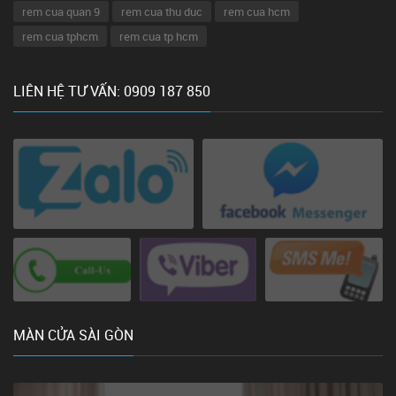
rem cua quan 9
rem cua thu duc
rem cua hcm
rem cua tphcm
rem cua tp hcm
LIÊN HỆ TƯ VẤN: 0909 187 850
MÀN CỬA SÀI GÒN