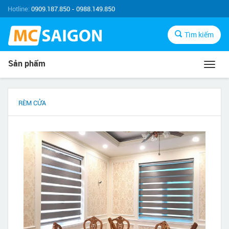
Hotline:
0909.187.850 - 0988.149.850
Tìm kiếm
Sản phẩm
Toggl
navig
RÈM CỬA