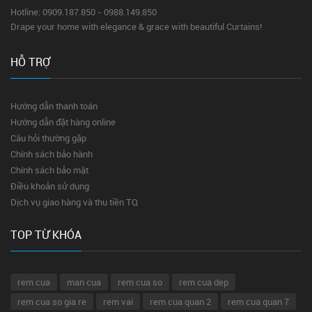
Hotline: 0909.187.850 - 0988.149.850
Drape your home with elegance & grace with beautiful Curtains!
HỖ TRỢ
Hướng dẫn thanh toán
Hướng dẫn đặt hàng online
Câu hỏi thường gặp
Chính sách bảo hành
Chính sách bảo mật
Điều khoản sử dụng
Dịch vụ giao hàng và thu tiền TQ
TOP TỪ KHÓA
rem cua
man cua
rem cua so
rem cua dep
rem cua so gia re
rem vai
rem cua quan 2
rem cua quan 7