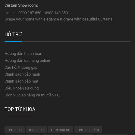
Curtain Showroom:
Hotline: 0909.187.850 - 0988.149.850
Drape your home with elegance & grace with beautiful Curtains!
HỖ TRỢ
Hướng dẫn thanh toán
Hướng dẫn đặt hàng online
Câu hỏi thường gặp
Chính sách bảo hành
Chính sách bảo mật
Điều khoản sử dụng
Dịch vụ giao hàng và thu tiền TQ
TOP TỪ KHÓA
rem cua
man cua
rem cua so
rem cua dep