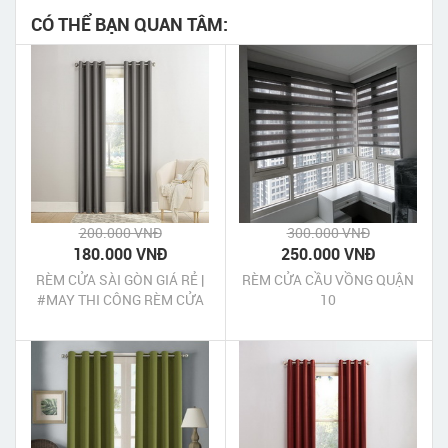
CÓ THỂ BẠN QUAN TÂM:
200.000 VNĐ
300.000 VNĐ
180.000 VNĐ
250.000 VNĐ
RÈM CỬA SÀI GÒN GIÁ RẺ |
RÈM CỬA CẦU VỒNG QUẬN
#MAY THI CÔNG RÈM CỬA
10
TẠI TPHCM UY TÍN CHẤT
LƯỢNG