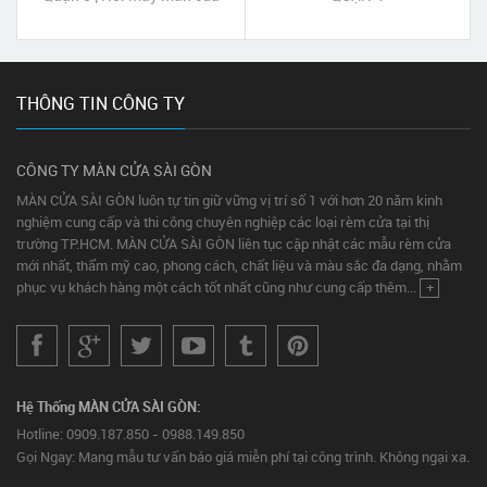
đẹp giá rẻ Quận 3 Tp HCM
THÔNG TIN CÔNG TY
CÔNG TY MÀN CỬA SÀI GÒN
MÀN CỬA SÀI GÒN luôn tự tin giữ vững vị trí số 1 với hơn 20 năm kinh
nghiệm cung cấp và thi công chuyên nghiệp các loại rèm cửa tại thị
trường TP.HCM. MÀN CỬA SÀI GÒN liên tục cập nhật các mẫu rèm cửa
mới nhất, thẩm mỹ cao, phong cách, chất liệu và màu sắc đa dạng, nhằm
phục vụ khách hàng một cách tốt nhất cũng như cung cấp thêm...
+
Hệ Thống MÀN CỬA SÀI GÒN:
Hotline: 0909.187.850 - 0988.149.850
Gọi Ngay: Mang mẫu tư vấn báo giá miễn phí tại công trình. Không ngại xa.