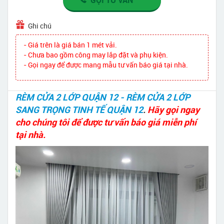
Ghi chú
- Giá trên là giá bán 1 mét vải.
- Chưa bao gồm công may lắp đặt và phụ kiện.
- Gọi ngay để được mang mẫu tư vấn báo giá tại nhà.
RÈM CỬA 2 LỚP QUẬN 12 - RÈM CỬA 2 LỚP
SANG TRỌNG TINH TẾ QUẬN 12
.
Hãy gọi ngay
cho chúng tôi để được tư vấn báo giá miễn phí
tại nhà.