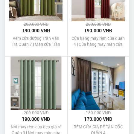
200.000 VNĐ
200.000 VNĐ
190.000 VNĐ
190.000 VNĐ
Rèm cửa đường Trần Văn
Cửa hàng may rèm cửa quận
Trà Quận 7 | Màn cửa Trần
4 | Cửa hàng may màn cửa
Văn Trà Quận 7 Tp HCM
quận 4 Tp HCM
200.000 VNĐ
180.000 VNĐ
190.000 VNĐ
170.000 VNĐ
Nơi may rèm cửa đẹp giá rẻ
RÈM CỬA GIÁ RẺ TẬN GỐC
Quận 3 | Nơi may màn cửa
QUẬN 4