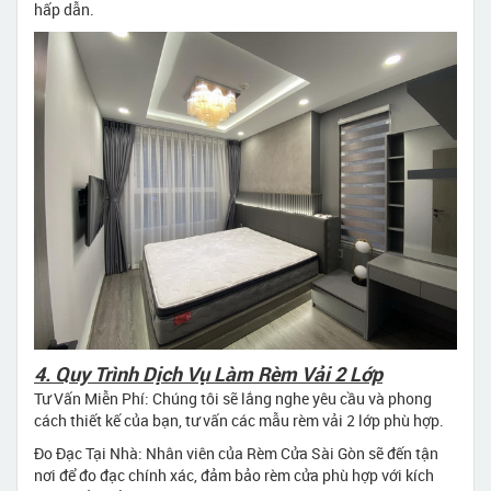
hấp dẫn.
4. Quy Trình Dịch Vụ Làm Rèm Vải 2 Lớp
Tư Vấn Miễn Phí: Chúng tôi sẽ lắng nghe yêu cầu và phong
cách thiết kế của bạn, tư vấn các mẫu rèm vải 2 lớp phù hợp.
Đo Đạc Tại Nhà: Nhân viên của Rèm Cửa Sài Gòn sẽ đến tận
nơi để đo đạc chính xác, đảm bảo rèm cửa phù hợp với kích