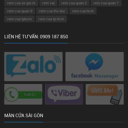
rem cua so gia re
rem vai
rem cua quan 2
rem cua quan 7
rem cua quan 9
rem cua thu duc
rem cua hcm
rem cua tphcm
rem cua tp hcm
LIÊN HỆ TƯ VẤN: 0909 187 850
MÀN CỬA SÀI GÒN