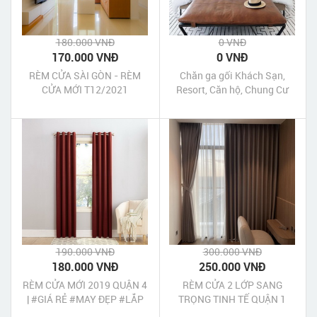
180.000 VNĐ
0 VNĐ
170.000 VNĐ
0 VNĐ
RÈM CỬA SÀI GÒN - RÈM
Chăn ga gối Khách Sạn,
CỬA MỚI T12/2021
Resort, Căn hộ, Chung Cư
190.000 VNĐ
300.000 VNĐ
180.000 VNĐ
250.000 VNĐ
RÈM CỬA MỚI 2019 QUẬN 4
RÈM CỬA 2 LỚP SANG
| #GIÁ RẺ #MAY ĐẸP #LẮP
TRỌNG TINH TẾ QUẬN 1
KỸ #BẢO HÀNH 3 NĂM