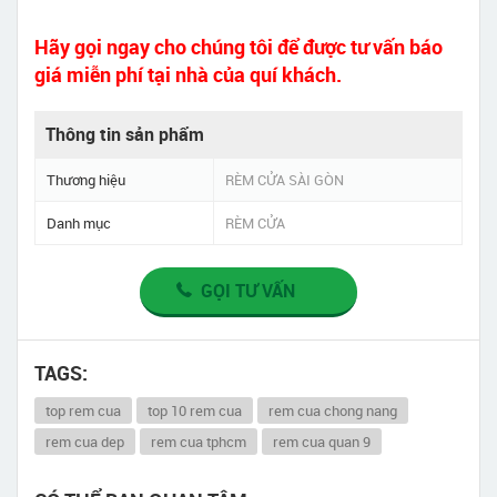
Hãy gọi ngay cho chúng tôi để được tư vấn báo
giá miễn phí tại nhà của quí khách.
Thông tin sản phẩm
Thương hiệu
RÈM CỬA SÀI GÒN
Danh mục
RÈM CỬA
GỌI TƯ VẤN
TAGS:
top rem cua
top 10 rem cua
rem cua chong nang
rem cua dep
rem cua tphcm
rem cua quan 9