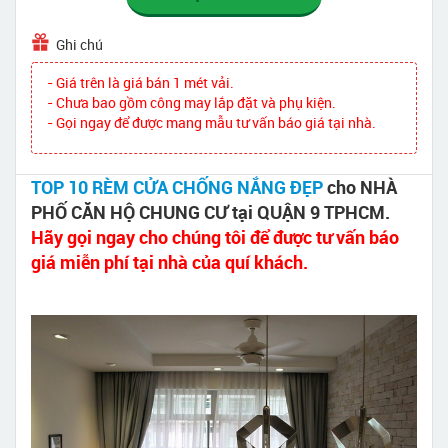
Ghi chú
- Giá trên là giá bán 1 mét vải.
- Chưa bao gồm công may lắp đặt và phụ kiện.
- Gọi ngay để được mang mẫu tư vấn báo giá tại nhà.
TOP 10 RÈM CỬA CHỐNG NẮNG ĐẸP
cho NHÀ
PHỐ CĂN HỘ CHUNG CƯ tại QUẬN 9 TPHCM.
Hãy gọi ngay cho chúng tôi để được tư vấn báo
giá miễn phí tại nhà của quí khách.