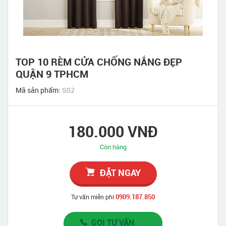
TOP 10 RÈM CỬA CHỐNG NẮNG ĐẸP
QUẬN 9 TPHCM
Mã sản phẩm:
S02
180.000 VNĐ
Còn hàng
ĐẶT NGAY
0909.187.850
Tư vấn miễn phí
GỌI TƯ VẤN