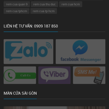
rem cua quan 9
rem cua thu duc
rem cua hcm
rem cua tphcm
rem cua tp hcm
LIÊN HỆ TƯ VẤN: 0909 187 850
MÀN CỬA SÀI GÒN