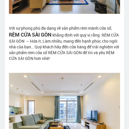
Với sự phong phú đa dạng về sản phẩm rèm mành cửa sổ,
RÈM CỬA SÀI GÒN
khẳng định với quý vị rằng: RÈM CỬA
SÀI GÒN – Hứa ít, Làm nhiều, mang đến hạnh phúc cho ngôi
nhà của bạn… Quý khách hãy đến cửa hàng để trải nghiệm với
sản phẩm rèm cửa sổ RÈM CỬA SÀI GÒN để tin và yêu RÈM
CỬA SÀI GÒN hơn nhé!