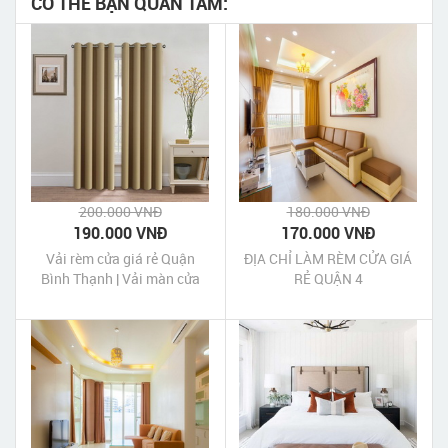
CÓ THỂ BẠN QUAN TÂM:
200.000 VNĐ
180.000 VNĐ
190.000 VNĐ
170.000 VNĐ
Vải rèm cửa giá rẻ Quận
ĐỊA CHỈ LÀM RÈM CỬA GIÁ
Bình Thạnh | Vải màn cửa
RẺ QUẬN 4
giá rẻ Quận Bình Thạnh