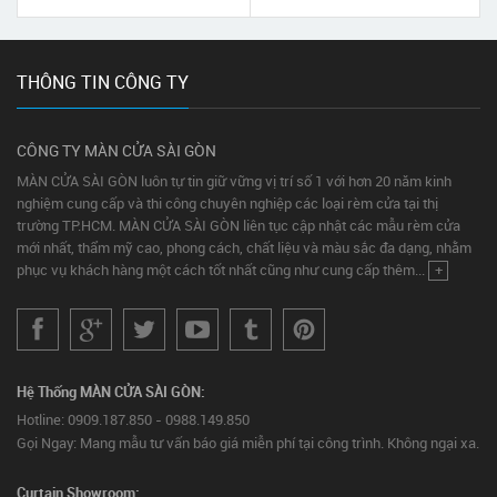
THÔNG TIN CÔNG TY
CÔNG TY MÀN CỬA SÀI GÒN
MÀN CỬA SÀI GÒN luôn tự tin giữ vững vị trí số 1 với hơn 20 năm kinh
nghiệm cung cấp và thi công chuyên nghiệp các loại rèm cửa tại thị
trường TP.HCM. MÀN CỬA SÀI GÒN liên tục cập nhật các mẫu rèm cửa
mới nhất, thẩm mỹ cao, phong cách, chất liệu và màu sắc đa dạng, nhằm
phục vụ khách hàng một cách tốt nhất cũng như cung cấp thêm...
+
Hệ Thống MÀN CỬA SÀI GÒN:
Hotline: 0909.187.850 - 0988.149.850
Gọi Ngay: Mang mẫu tư vấn báo giá miễn phí tại công trình. Không ngại xa.
Curtain Showroom: