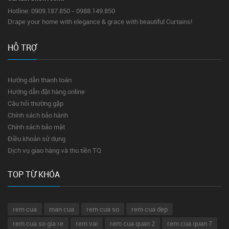
Hotline: 0909.187.850 - 0988.149.850
Drape your home with elegance & grace with beautiful Curtains!
HỖ TRỢ
Hướng dẫn thanh toán
Hướng dẫn đặt hàng online
Câu hỏi thường gặp
Chính sách bảo hành
Chính sách bảo mật
Điều khoản sử dụng
Dịch vụ giao hàng và thu tiền TQ
TOP TỪ KHÓA
rem cua
man cua
rem cua so
rem cua dep
rem cua so gia re
rem vai
rem cua quan 2
rem cua quan 7