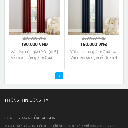
200.000 VNĐ
200.000 VNĐ
190.000 VNĐ
190.000 VNĐ
Vải rèm cửa giá rẻ Quận 5 |
Vải rèm cửa giá rẻ Quận 4 |
Vải màn cửa giá rẻ Quận 5
Vải màn cửa giá rẻ Quận 4
1
2
THÔNG TIN CÔNG TY
CÔNG TY MÀN CỬA SÀI GÒN
MÀN CỬA SÀI GÒN luôn tự tin giữ vững vị trí số 1 với hơn 20 năm kinh