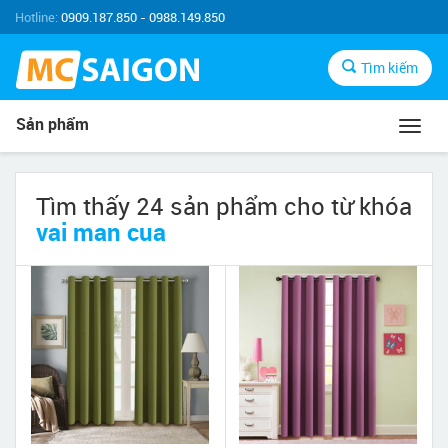
Hotline:
0909.187.850 - 0988.149.850
Tìm kiếm
Sản phẩm
Toggl
navig
Tìm thấy 24 sản phẩm cho từ khóa
vai man cua