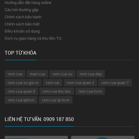
Hướng dẫn đặt hàng online
Câu hỏi thường gặp
Chính sách bảo hành
Chính sách bảo mật
Điều khoản sử dụng
Dịch vụ giao hàng và thu tiền TQ
TOP TỪ KHÓA
rem cua
man cua
rem cua so
rem cua dep
rem cua so gia re
rem vai
rem cua quan 2
rem cua quan 7
rem cua quan 9
rem cua thu duc
rem cua hcm
rem cua tphcm
rem cua tp hcm
LIÊN HỆ TƯ VẤN: 0909 187 850